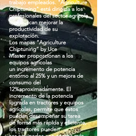
trabajo empleados. "Agriculture
Chiptuning" está dirigida a los
profesionales del sector agrícola
que buscan mejorar la
productividad de su
explotación.
Los mapas “Agriculture
Chiptuning” by Uce
Master proporcionan a los
equipos agrícolas
un incremento de potencia
entorno al 25% y un mejora de
consumo del
12%aproximadamente. El
incremento de la potencia
lograda en tractores y equipos
agrícolas, permite que estos
puedan desempeñar su tarea
de forma más rápida y eficiente,
los tractores pueden