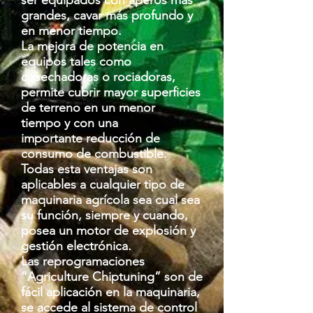
ser equipados con aperos más
grandes, cavar más profundo y
en menor tiempo.
La mejora de potencia en
equipos tales como
cosechadoras o rociadoras,
permite cubrir mayor superficies
de terreno en un menor
tiempo y con una
importante reducción de
consumo de combustible.
Todas esta ventajas son
aplicables a cualquier tipo de
maquinaria agrícola sea cual sea
su función, siempre y cuando,
posea un motor de explosión y
gestión electrónica.
Las reprogramaciones
“Agriculture Chiptuning” son de
fácil aplicación en la maquinaria,
se accede al sistema de control