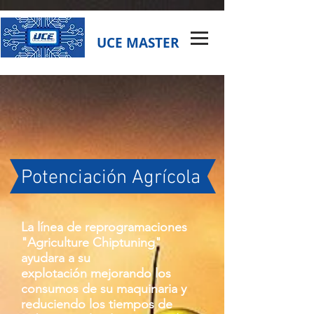
UCE MASTER
Potenciación Agrícola
La línea de reprogramaciones
"Agriculture Chiptuning"
ayudara a su
explotación mejorando los
consumos de su maquinaria y
reduciendo los tiempos de