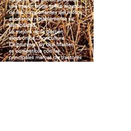
una mayor fatiga sobre algunos
de los componentes del motor,
acortando notablemente su
durabilidad.
La mejora de la gestión
electrónica “Agriculture
Chiptuning” by Uce Master,
es compatible con las
principales marcas de tractores
y maquinaria agrícola del
mercado, John Deree, Massey
Ferguson, New Holland, Case,
Fent, Kubota, Same. Nuestras
reprogramaciones no modifican
en ningún caso los códigos de
homologación/calibración,
referencias de software o
máximos de seguridad de
motor, haciendo así la
reprogramación indetectable