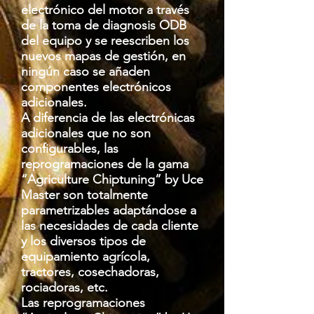
electrónico del motor a través
de la toma de diagnosis ODB
del equipo y se reescriben los
nuevos mapas de gestión, en
ningún caso se añaden
componentes electrónicos
adicionales.
A diferencia de las electrónicas
adicionales que no son
configurables, las
reprogramaciones de la gama
“Agriculture Chiptuning” by Uce
Master son totalmente
parametrizables adaptándose a
las necesidades de cada cliente
y los diversos tipos de
equipamiento agrícola,
tractores, cosechadoras,
rociadoras, etc.
Las reprogramaciones