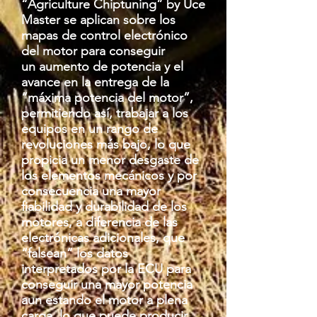
“Agriculture Chiptuning” by Uce
Master se aplican sobre los
mapas de control electrónico
del motor para conseguir
un aumento de potencia y el
avance en la entrega de la
“máxima potencia del motor”,
permitiendo así, trabajar a los
equipos en un rango de
revoluciones más bajo, lo que
propicia un menor desgaste de
los elementos mecánicos y por
consecuencia una mayor
fiabilidad y durabilidad de los
motores, a diferencia de las
electrónicas adicionales, que
“falsean” los datos
interpretados por la ECU para
conseguir una mayor potencia
aun estando el motor a plena
carga, lo que puede producir